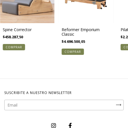
Spine Corrector
Reformer Emporium
Pila
Classic
$458.287,50
$2.2
$4.696.500,05
SUSCRIBITE A NUESTRO NEWSLETTER