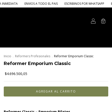
NVIOS A TODO EL PAIS
ESCRIBINOS POR WHATSAPP
ENTREGA INMEDIA
0
Inicio
.
Reformers Profesionales
.
Reformer Emporium Classic
Reformer Emporium Classic
$4.696.500,05
Reformer Classic – Emporium Pilates