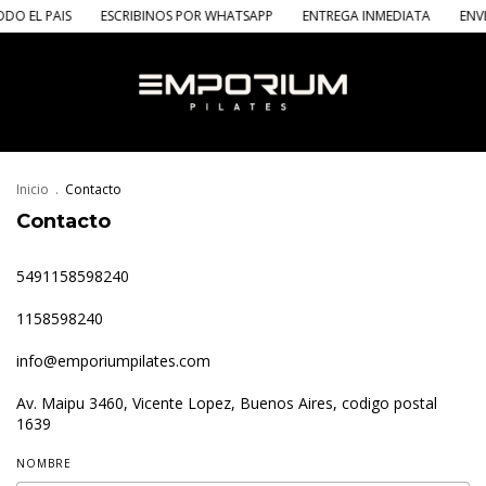
DO EL PAIS
ESCRIBINOS POR WHATSAPP
ENTREGA INMEDIATA
ENVI
Inicio
.
Contacto
Contacto
5491158598240
1158598240
info@emporiumpilates.com
Av. Maipu 3460, Vicente Lopez, Buenos Aires, codigo postal
1639
NOMBRE