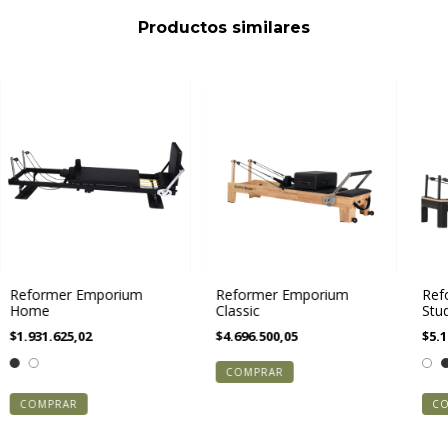
Productos similares
Reformer Emporium
Reformer Emporium
Ref
Home
Classic
Stu
$1.931.625,02
$4.696.500,05
$5.1
COMPRAR
C