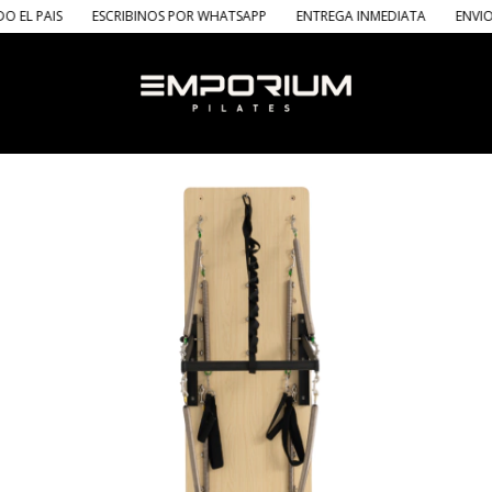
S
ESCRIBINOS POR WHATSAPP
ENTREGA INMEDIATA
ENVIOS A TODO