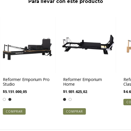
Para llevar con este producto
Reformer Emporium Pro
Reformer Emporium
Ref
Studio
Home
Clas
$5.151.000,05
$1.931.625,02
$4.6
COMPRAR
COMPRAR